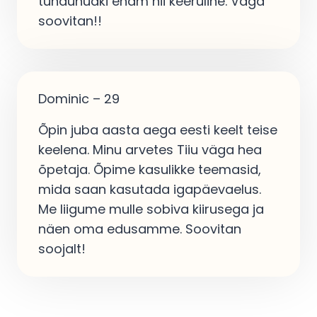
tundunudki enam nii keeruline. Väga
soovitan!!
Dominic – 29
Õpin juba aasta aega eesti keelt teise
keelena. Minu arvetes Tiiu väga hea
õpetaja. Õpime kasulikke teemasid,
mida saan kasutada igapäevaelus.
Me liigume mulle sobiva kiirusega ja
näen oma edusamme. Soovitan
soojalt!