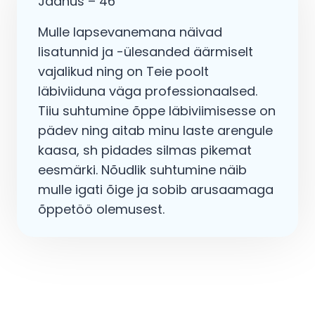
Jaanus – 46
Mulle lapsevanemana näivad
lisatunnid ja -ülesanded äärmiselt
vajalikud ning on Teie poolt
läbiviiduna väga professionaalsed.
Tiiu suhtumine õppe läbiviimisesse on
pädev ning aitab minu laste arengule
kaasa, sh pidades silmas pikemat
eesmärki. Nõudlik suhtumine näib
mulle igati õige ja sobib arusaamaga
õppetöö olemusest.