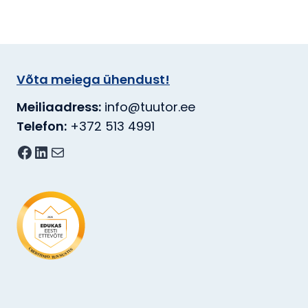
Võta meiega ühendust!
Meiliaadress:
info@tuutor.ee
Telefon:
+372 513 4991
Facebook
LinkedIn
E-post
2026
S
C
U
R
T
E
S
D
U
I
T
N
I
N
N
F
U
O
T