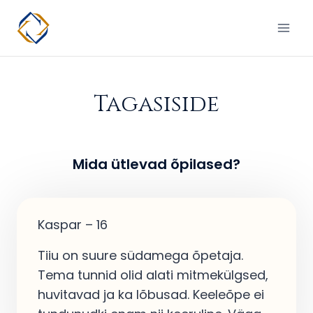
Skip
to
content
Tagasiside
Mida ütlevad õpilased?
Kaspar – 16
Tiiu on suure südamega õpetaja.
Tema tunnid olid alati mitmekülgsed,
huvitavad ja ka lõbusad. Keeleõpe ei