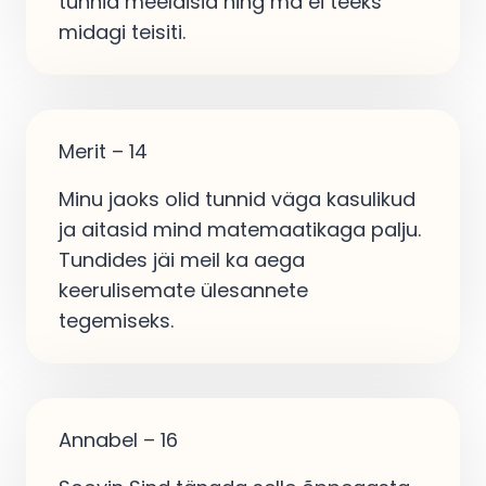
tunnid meeldisid ning ma ei teeks
midagi teisiti.
Merit – 14
Minu jaoks olid tunnid väga kasulikud
ja aitasid mind matemaatikaga palju.
Tundides jäi meil ka aega
keerulisemate ülesannete
tegemiseks.
Annabel – 16