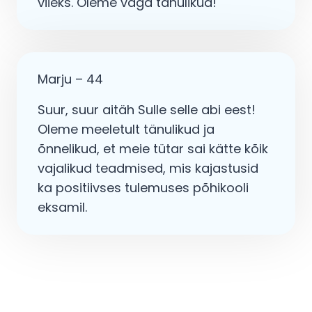
viieks. Oleme väga tänulikud!
Marju – 44
Suur, suur aitäh Sulle selle abi eest!
Oleme meeletult tänulikud ja
õnnelikud, et meie tütar sai kätte kõik
vajalikud teadmised, mis kajastusid
ka positiivses tulemuses põhikooli
eksamil.