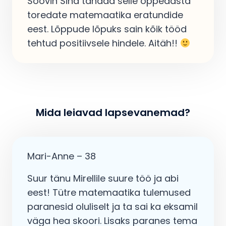
Soovin Sind tänada selle õppeaasta
toredate matemaatika eratundide
eest. Lõppude lõpuks sain kõik tööd
tehtud positiivsele hindele. Aitäh!!
Mida leiavad lapsevanemad?
Mari-Anne – 38
Suur tänu Mirellile suure töö ja abi
eest! Tütre matemaatika tulemused
paranesid oluliselt ja ta sai ka eksamil
väga hea skoori. Lisaks paranes tema