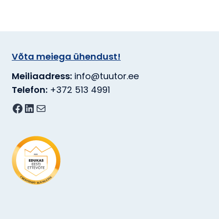
Võta meiega ühendust!
Meiliaadress:
info@tuutor.ee
Telefon:
+372 513 4991
Facebook
LinkedIn
E-post
2026
S
C
U
R
T
E
S
D
U
I
T
N
I
N
N
F
U
O
T